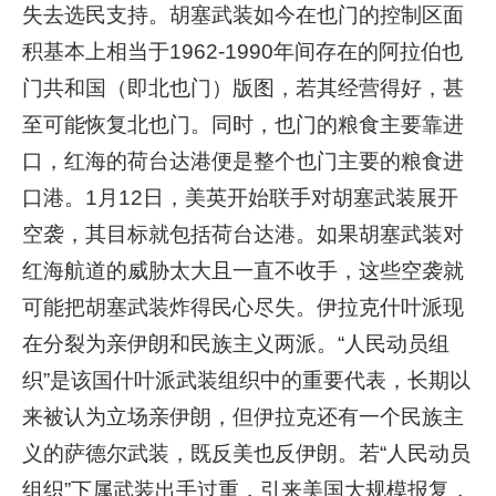
失去选民支持。胡塞武装如今在也门的控制区面
积基本上相当于1962-1990年间存在的阿拉伯也
门共和国（即北也门）版图，若其经营得好，甚
至可能恢复北也门。同时，也门的粮食主要靠进
口，红海的荷台达港便是整个也门主要的粮食进
口港。1月12日，美英开始联手对胡塞武装展开
空袭，其目标就包括荷台达港。如果胡塞武装对
红海航道的威胁太大且一直不收手，这些空袭就
可能把胡塞武装炸得民心尽失。伊拉克什叶派现
在分裂为亲伊朗和民族主义两派。“人民动员组
织”是该国什叶派武装组织中的重要代表，长期以
来被认为立场亲伊朗，但伊拉克还有一个民族主
义的萨德尔武装，既反美也反伊朗。若“人民动员
组织”下属武装出手过重，引来美国大规模报复，